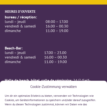
HEURES D’OUVERTE
bureau / réception:
lundi – jeudi
08:00 – 17.00
vendredi & samedi
16.00 – 00.30
dimanche
11.00 – 19.00
Beach-Bar:
lundi – jeudi
17.00 – 23.00
vendredi & samedi
16.00 – 00.30
dimanche
11.00 – 19.00
Halle de beach, hôtel, salle de séminaire:
24/7 (Self-
Checkin)
Cookie-Zustimmung verwalten
CONTACTE
Um dir ein optimales Erlebnis zu bieten, verwenden wir Technologien wie
BeachIN GmbH
Cookies, um Geräteinformationen zu speichern und/oder darauf zuzugreifen.
Rämismatte 7, 3232 Ins
Wenn du diesen Technologien zustimmst, können wir Daten wie das