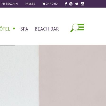
MYBEACHIN
PRESSE
CHF 0.00
ÔTEL
SPA
BEACH-BAR