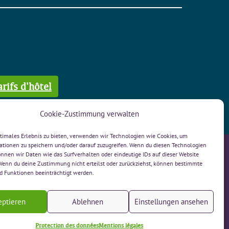
rifs d'hôtel
Cookie-Zustimmung verwalten
ptimales Erlebnis zu bieten, verwenden wir Technologien wie Cookies, um
ationen zu speichern und/oder darauf zuzugreifen. Wenn du diesen Technologien
nnen wir Daten wie das Surfverhalten oder eindeutige IDs auf dieser Website
 Wenn du deine Zustimmung nicht erteilst oder zurückziehst, können bestimmte
bH
» Contact
 Funktionen beeinträchtigt werden.
, 3232 Ins
» Plan du site
66
» Mentions légales
chin.ch
» Protection des données
eptieren
Ablehnen
Einstellungen ansehen
sur Whatsapp!
Protection des données
Mentions légales