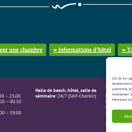
ver une chambre
» Informations d'hôtel
» Ta
Um dir ein o
Geräteinform
CONTACTE
zustimmst, kö
Halle de beach, hôtel, salle de
verarbeiten.
00 – 23.00
séminaire:
24/7 (Self-Checkin)
BeachIN Gm
Merkmale und
00 – 00.30
Rämismatte 7
032 312 00 
sonne(at)bea
00 – 19.00
Akz
Ecris-nous 