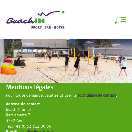
Skip
BeachIN Sport,
Strandfeeling das ganze Jahr!
to
content
Bar & Hotel
Skip
to
content
Mentions légales
formulaire de contact
Pour toute demande, veuillez utiliser le
.
Adresse de contact
BeachIN GmbH
Rämismatte 7
3232 Anet
Tél.: +41 (0)32 312 00 66
soleil(at)beachin.ch
E-mail: