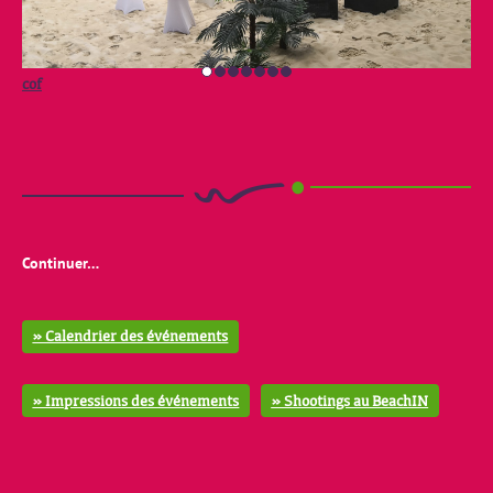
cof
cof
Continuer…
» Calendrier des événements
» Impressions des événements
» Shootings au BeachIN