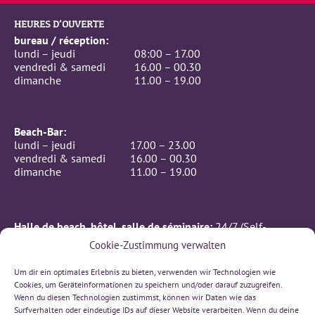
HEURES D’OUVERTE
bureau / réception:
lundi – jeudi
08:00 – 17.00
vendredi & samedi
16.00 – 00.30
dimanche
11.00 – 19.00
Beach-Bar:
lundi – jeudi
17.00 – 23.00
vendredi & samedi
16.00 – 00.30
dimanche
11.00 – 19.00
Halle de beach, hôtel, salle de séminaire:
24/7 (Self-
Checkin)
Cookie-Zustimmung verwalten
CONTACTE
Um dir ein optimales Erlebnis zu bieten, verwenden wir Technologien wie
BeachIN GmbH
Cookies, um Geräteinformationen zu speichern und/oder darauf zuzugreifen.
Rämismatte 7, 3232 Ins
Wenn du diesen Technologien zustimmst, können wir Daten wie das
032 312 00 66
Surfverhalten oder eindeutige IDs auf dieser Website verarbeiten. Wenn du deine