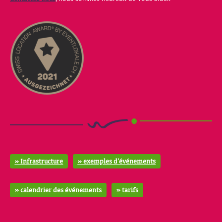
» Infrastructure
» exemples d'événements
» calendrier des événements
» tarifs