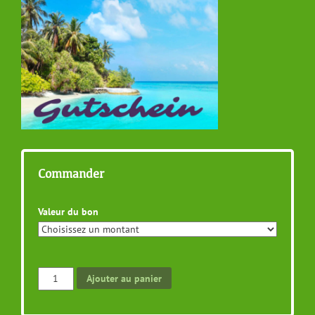
Commander
Valeur du bon
quantité
Ajouter au panier
de
Bon-
cadeau