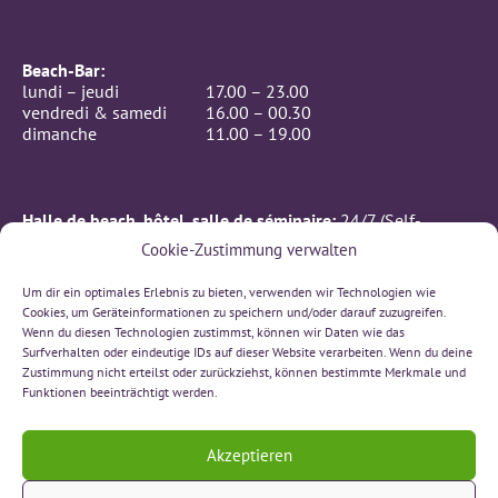
Beach-Bar:
lundi – jeudi
17.00 – 23.00
vendredi & samedi
16.00 – 00.30
dimanche
11.00 – 19.00
Halle de beach, hôtel, salle de séminaire:
24/7 (Self-
Checkin)
Cookie-Zustimmung verwalten
CONTACTE
Um dir ein optimales Erlebnis zu bieten, verwenden wir Technologien wie
BeachIN GmbH
Cookies, um Geräteinformationen zu speichern und/oder darauf zuzugreifen.
Rämismatte 7, 3232 Ins
Wenn du diesen Technologien zustimmst, können wir Daten wie das
032 312 00 66
Surfverhalten oder eindeutige IDs auf dieser Website verarbeiten. Wenn du deine
sonne(at)beachin.ch
Zustimmung nicht erteilst oder zurückziehst, können bestimmte Merkmale und
Funktionen beeinträchtigt werden.
Ecris-nous sur Whatsapp!
Akzeptieren