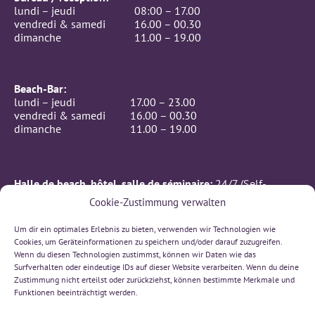
lundi – jeudi
08:00 – 17.00
vendredi & samedi
16.00 – 00.30
dimanche
11.00 – 19.00
Beach-Bar:
lundi – jeudi
17.00 – 23.00
vendredi & samedi
16.00 – 00.30
dimanche
11.00 – 19.00
Halle de beach, hôtel, salle de séminaire:
24/7 (Self-
Checkin)
Cookie-Zustimmung verwalten
CONTACTE
Um dir ein optimales Erlebnis zu bieten, verwenden wir Technologien wie
BeachIN GmbH
Cookies, um Geräteinformationen zu speichern und/oder darauf zuzugreifen.
Rämismatte 7, 3232 Ins
Wenn du diesen Technologien zustimmst, können wir Daten wie das
032 312 00 66
Surfverhalten oder eindeutige IDs auf dieser Website verarbeiten. Wenn du deine
sonne(at)beachin.ch
Zustimmung nicht erteilst oder zurückziehst, können bestimmte Merkmale und
Funktionen beeinträchtigt werden.
Ecris-nous sur Whatsapp!