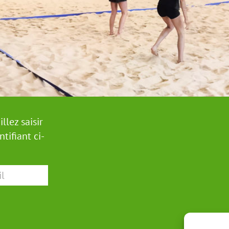
llez saisir
tifiant ci-