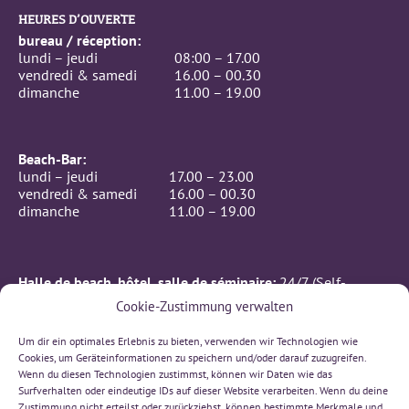
HEURES D’OUVERTE
bureau / réception:
lundi – jeudi
08:00 – 17.00
vendredi & samedi
16.00 – 00.30
dimanche
11.00 – 19.00
Beach-Bar:
lundi – jeudi
17.00 – 23.00
vendredi & samedi
16.00 – 00.30
dimanche
11.00 – 19.00
Halle de beach, hôtel, salle de séminaire:
24/7 (Self-
Checkin)
Cookie-Zustimmung verwalten
CONTACTE
Um dir ein optimales Erlebnis zu bieten, verwenden wir Technologien wie
BeachIN GmbH
Cookies, um Geräteinformationen zu speichern und/oder darauf zuzugreifen.
Rämismatte 7, 3232 Ins
Wenn du diesen Technologien zustimmst, können wir Daten wie das
032 312 00 66
Surfverhalten oder eindeutige IDs auf dieser Website verarbeiten. Wenn du deine
sonne(at)beachin.ch
Zustimmung nicht erteilst oder zurückziehst, können bestimmte Merkmale und