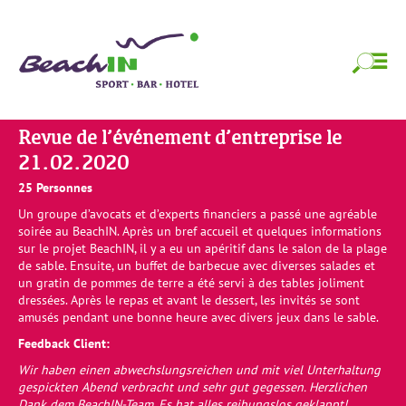
Skip
BeachIN Sport,
Strandfeeling das ganze Jahr!
to
content
Bar & Hotel
Skip
to
content
Revue de l’événement d’entreprise le
21.02.2020
25 Personnes
Un groupe d’avocats et d’experts financiers a passé une agréable
soirée au BeachIN. Après un bref accueil et quelques informations
sur le projet BeachIN, il y a eu un apéritif dans le salon de la plage
de sable. Ensuite, un buffet de barbecue avec diverses salades et
un gratin de pommes de terre a été servi à des tables joliment
dressées. Après le repas et avant le dessert, les invités se sont
amusés pendant une bonne heure avec divers jeux dans le sable.
Feedback Client:
Wir haben einen abwechslungsreichen und mit viel Unterhaltung
gespickten Abend verbracht und sehr gut gegessen. Herzlichen
Dank dem BeachIN-Team. Es hat alles reibungslos geklappt!