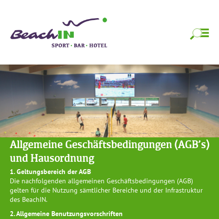
Zum
BeachIN Sport,
Strandfeeling das ganze Jahr!
Inhalt
springen
Bar & Hotel
Zum
Inhalt
springen
Allgemeine Geschäftsbedingungen (AGB’s)
und Hausordnung
1. Geltungsbereich der AGB
Die nachfolgenden allgemeinen Geschäftsbedingungen (AGB)
gelten für die Nutzung sämtlicher Bereiche und der Infrastruktur
des BeachIN.
2. Allgemeine Benutzungsvorschriften