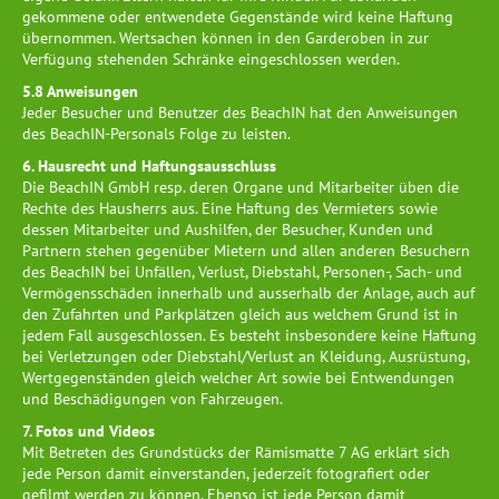
gekommene oder entwendete Gegenstände wird keine Haftung
übernommen. Wertsachen können in den Garderoben in zur
Verfügung stehenden Schränke eingeschlossen werden.
5.8 Anweisungen
Jeder Besucher und Benutzer des BeachIN hat den Anweisungen
des BeachIN-Personals Folge zu leisten.
6. Hausrecht und Haftungsausschluss
Die BeachIN GmbH resp. deren Organe und Mitarbeiter üben die
Rechte des Hausherrs aus. Eine Haftung des Vermieters sowie
dessen Mitarbeiter und Aushilfen, der Besucher, Kunden und
Partnern stehen gegenüber Mietern und allen anderen Besuchern
des BeachIN bei Unfällen, Verlust, Diebstahl, Personen-, Sach- und
Vermögensschäden innerhalb und ausserhalb der Anlage, auch auf
den Zufahrten und Parkplätzen gleich aus welchem Grund ist in
jedem Fall ausgeschlossen. Es besteht insbesondere keine Haftung
bei Verletzungen oder Diebstahl/Verlust an Kleidung, Ausrüstung,
Wertgegenständen gleich welcher Art sowie bei Entwendungen
und Beschädigungen von Fahrzeugen.
7. Fotos und Videos
Mit Betreten des Grundstücks der Rämismatte 7 AG erklärt sich
jede Person damit einverstanden, jederzeit fotografiert oder
gefilmt werden zu können. Ebenso ist jede Person damit