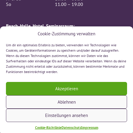
So
11.00 – 19.00
Beach-Halle, Hotel, Seminarraum:
24/7 (Self-Checkin)
Cookie-Zustimmung verwalten
KONTAKT
Um dir ein optimales Erlebnis zu bieten, verwenden wir Technologien wie
BeachIN GmbH
Cookies, um Geräteinformationen zu speichern und/oder darauf zuzugreifen.
Rämismatte 7, 3232 Ins
Wenn du diesen Technologien zustimmst, können wir Daten wie das
Telefon 032 312 00 66
Surfverhalten oder eindeutige IDs auf dieser Website verarbeiten. Wenn du deine
sonne(at)beachin.ch
Zustimmung nicht erteilst oder zurückziehst, können bestimmte Merkmale und
Funktionen beeinträchtigt werden.
Schreibe uns auf Whatsapp!
Akzeptieren
» Kontakt
Ablehnen
» Lageplan
» Impressum
Einstellungen ansehen
» Datenschutz
Cookie-Richtlinie
Datenschutz
Impressum