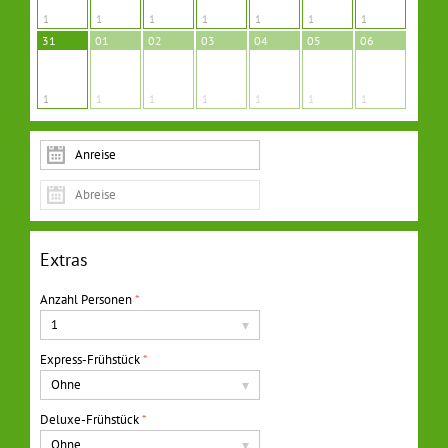
1
1
1
1
1
1
1
31
01
02
03
04
05
06
1
1
1
1
1
1
1
Extras
Anzahl Personen
*
1
▾
Express-Frühstück
*
Ohne
▾
Deluxe-Frühstück
*
Ohne
▾