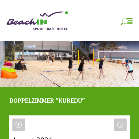
Zum
BeachIN Sport,
Strandfeeling das ganze Jahr!
Inhalt
springen
Bar & Hotel
Zum
Inhalt
springen
DOPPELZIMMER “KUREDU”